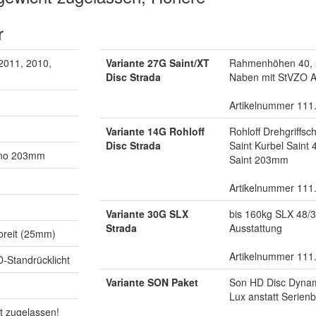
r
2011, 2010,
Variante 27G Saint/XT
Rahmenhöhen 40, 50
Disc Strada
Naben mit StVZO A
Artikelnummer 111
Variante 14G Rohloff
Rohloff Drehgriffs
Disc Strada
Saint Kurbel Saint
ano 203mm
Saint 203mm
Artikelnummer 111
Variante 30G SLX
bis 160kg SLX 48/3
Strada
Ausstattung
abreit (25mm)
Artikelnummer 111
D-Standrücklicht
Variante SON Paket
Son HD Disc Dyna
Lux anstatt Serien
t zugelassen!