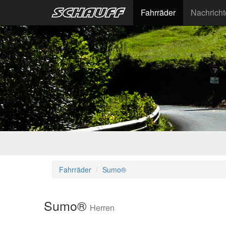
Fahrräder
Nachrich
Fahrräder
Sumo®
Sumo®
Herren