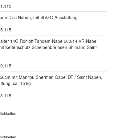
31.115
one Disc Naben, mit StVZO Ausstattung
45.115
chalter 14G Rohloff-Tandem-Nabe 500/14 VR-Nabe
 mit Kettenschutz Scheibenbremsen Shimano Saint
30.115
0cm mit Manitou Sherman Gabel DT / Saint Naben,
tung, ca. 15 kg
43.115
ichkeiten
ichkeiten