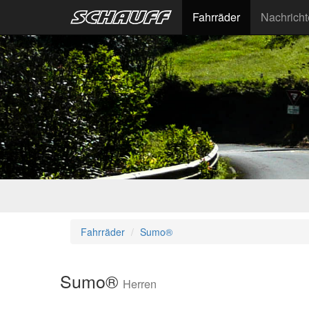
Fahrräder
Nachrich
Fahrräder
Sumo®
Sumo®
Herren