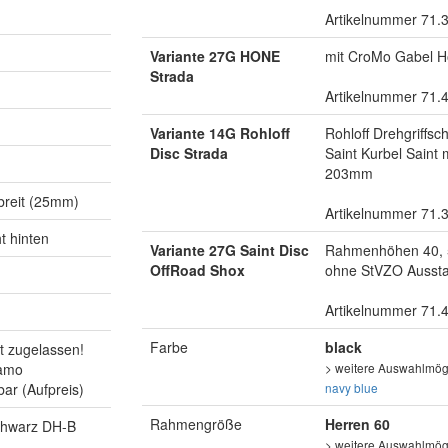
Artikelnummer 71.
Variante 27G HONE
mit CroMo Gabel H
Strada
Artikelnummer 71.
Variante 14G Rohloff
Rohloff Drehgriffs
Disc Strada
Saint Kurbel Saint
203mm
abreit (25mm)
Artikelnummer 71.
t hinten
Variante 27G Saint Disc
Rahmenhöhen 40, 5
OffRoad Shox
ohne StVZO Ausstat
Artikelnummer 71.
Farbe
black
t zugelassen!
amo
> weitere Auswahlmögl
bar (Aufpreis)
navy blue
Rahmengröße
Herren 60
chwarz DH-B
> weitere Auswahlmögl