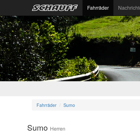
Fahrräder
Nachrich
Fahrräder
Sumo
Sumo
Herren