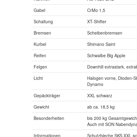
Gabel
CrMo 1,5
Schaltung
XT-Shifter
Bremsen
Scheibenbremsen
Kurbel
Shimano Saint
Reifen
Schwalbe Big Apple
Felgen
Downhill extrastark, extr
Licht
Halogen vorne, Dioden-Sta
Dynamo
Gepäckträger
XXL schwarz
Gewicht
ab ca. 18,5 kg
Besonderheiten
bis 200 kg Gesamtgewich
Auch mit SON Nabendyna
Informationen
Schutzbleche SKS XXL s