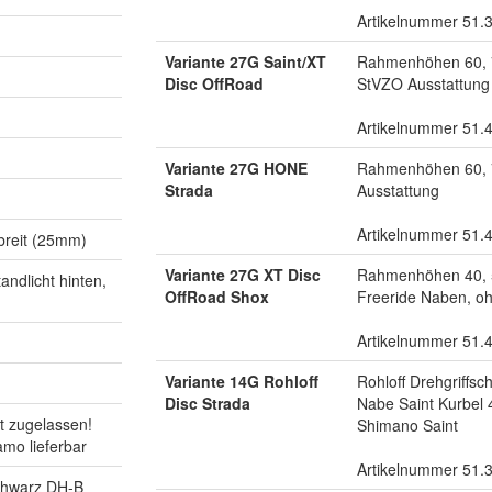
Artikelnummer 51.
Variante 27G Saint/XT
Rahmenhöhen 60, 7
Disc OffRoad
StVZO Ausstattung
Artikelnummer 51.
Variante 27G HONE
Rahmenhöhen 60, 7
Strada
Ausstattung
Artikelnummer 51.
abreit (25mm)
Variante 27G XT Disc
Rahmenhöhen 40, 
ndlicht hinten,
OffRoad Shox
Freeride Naben, oh
Artikelnummer 51.
Variante 14G Rohloff
Rohloff Drehgriffs
Disc Strada
Nabe Saint Kurbel 
t zugelassen!
Shimano Saint
mo lieferbar
Artikelnummer 51.
chwarz DH-B