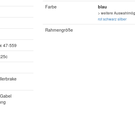
Farbe
blau
> weitere Auswahlmögl
rot
schwarz
silber
Rahmengröße
ex 47-559
x25c
llerbrake
 Gabel
ung