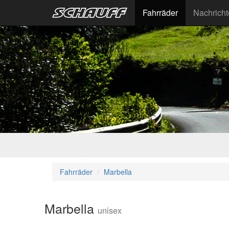
Fahrräder
Nachrich
Fahrräder
Marbella
Marbella
unisex