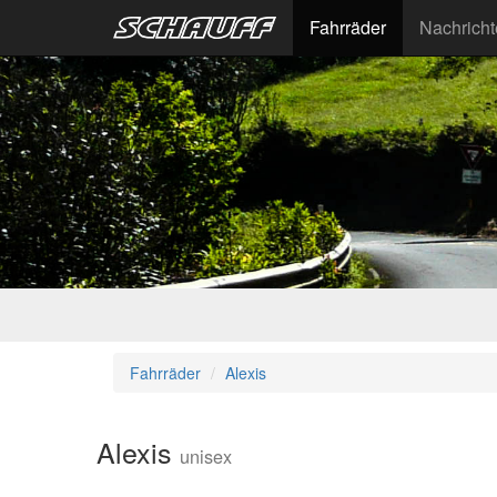
Fahrräder
Nachrich
Fahrräder
Alexis
Alexis
unisex