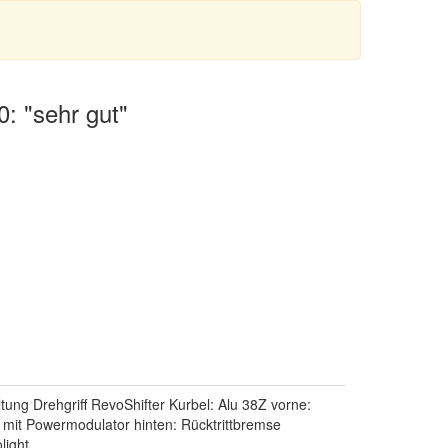
0: "sehr gut"
ung Drehgriff RevoShifter Kurbel: Alu 38Z vorne:
it Powermodulator hinten: Rücktrittbremse
ight