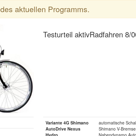
l des aktuellen Programms.
Testurteil aktivRadfahren 8/0
Variante 4G Shimano
automatische Schalt
AutoDrive Nexus
Shimano V-Bremse m
Hydro
Nabendynamo Autol