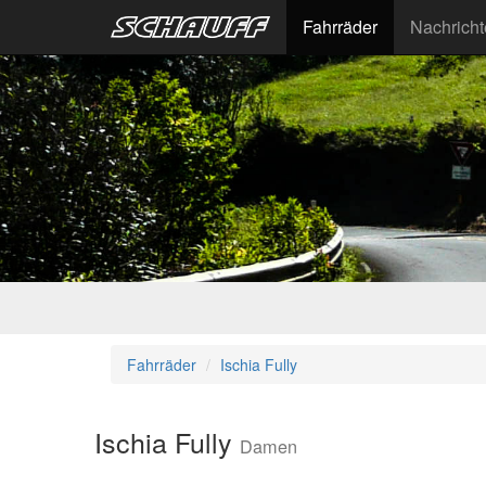
Fahrräder
Nachrich
Fahrräder
Ischia Fully
Ischia Fully
Damen