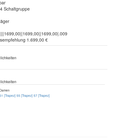
bar
4 Schaltgruppe
räger
||1699,00||1699,00||1699,00|.009
isempfehlung 1.699,00 €
ichkeiten
ichkeiten
Damen
51 [Trapez]
55 [Trapez]
57 [Trapez]