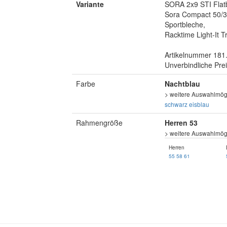
Variante
SORA 2x9 STI Flat
Sora Compact 50/3
Sportbleche,
Racktime Light-It T
Artikelnummer 181.|
Unverbindliche Pre
Farbe
Nachtblau
> weitere Auswahlmögl
schwarz
eisblau
Rahmengröße
Herren 53
> weitere Auswahlmögl
Herren
55
58
61