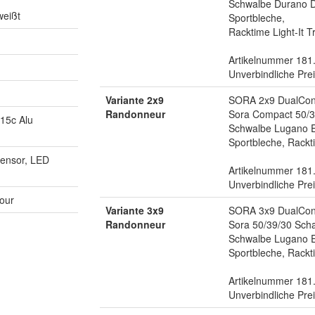
Schwalbe Durano D
weißt
Sportbleche,
Racktime Light-It T
Artikelnummer 181
Unverbindliche Pre
Variante 2x9
SORA 2x9 DualCont
Randonneur
Sora Compact 50/3
15c Alu
Schwalbe Lugano E
Sportbleche, Rackti
ensor, LED
Artikelnummer 181
Unverbindliche Pre
Tour
Variante 3x9
SORA 3x9 DualCont
Randonneur
Sora 50/39/30 Scha
Schwalbe Lugano E
Sportbleche, Rackti
Artikelnummer 181
Unverbindliche Pre