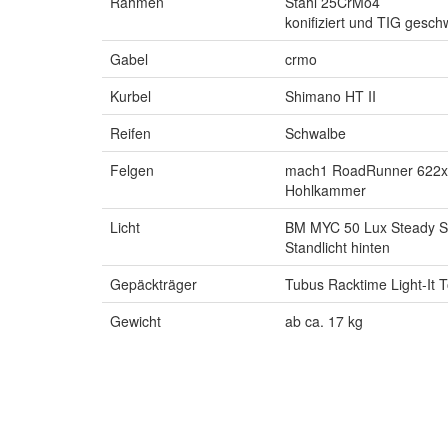
Rahmen
Stahl 25CrMo4
konifiziert und TIG gesch
Gabel
crmo
Kurbel
Shimano HT II
Reifen
Schwalbe
Felgen
mach1 RoadRunner 622x
Hohlkammer
Licht
BM MYC 50 Lux Steady S
Standlicht hinten
Gepäckträger
Tubus Racktime Light-It 
Gewicht
ab ca. 17 kg