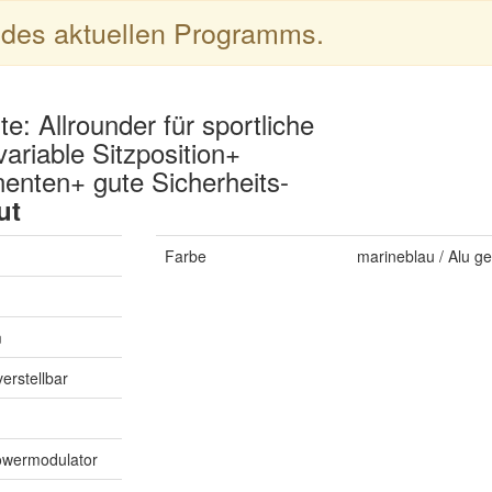
l des aktuellen Programms.
lte: Allrounder für sportliche
ariable Sitzposition+
nenten+ gute Sicherheits-
ut
Farbe
marineblau / Alu ge
m
erstellbar
owermodulator