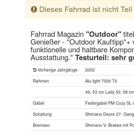
Dieses Fahrrad ist nicht Tei
Fahrrad Magazin
tite
"Outdoor"
Genießer - "Outdoor Kauftipp"+ v
funktionelle und haltbare Kompo
Ausstattung."
Testurteil: sehr g
Vorherige Jahrgänge
2002
Rahmen
Alu light 7020 T6
49, 53 cm Lady 53, 58 c
Gabel
Federgabel PM Cozy SL v
Schaltung
Shimano Deore 27- Gang
Bremsen
Shimano V- Brakes mit P