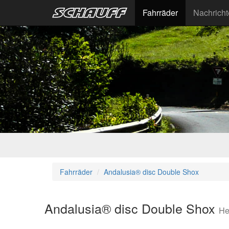
Fahrräder
Nachrich
Fahrräder
Andalusia® disc Double Shox
Andalusia® disc Double Shox
He