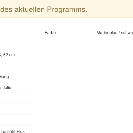
l des aktuellen Programms.
Farbe
Marineblau / schwa
8, 62 cm
 Gang
 Julie
Toplight Plus