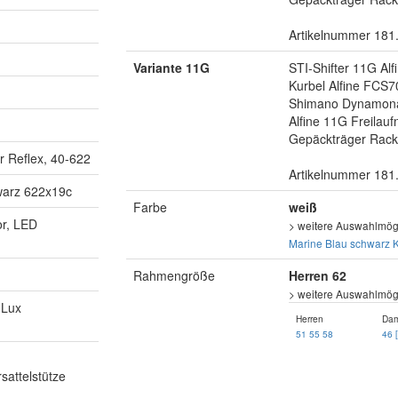
Artikelnummer 181
Variante 11G
STI-Shifter 11G Alf
Kurbel Alfine FCS7
Shimano Dynamon
Alfine 11G Freilau
Gepäckträger Rack
 Reflex, 40-622
Artikelnummer 181
warz 622x19c
Farbe
weiß
r, LED
> weitere Auswahlmögl
Marine Blau
schwarz
K
Rahmengröße
Herren 62
> weitere Auswahlmögl
 Lux
Herren
Da
51
55
58
46 
sattelstütze