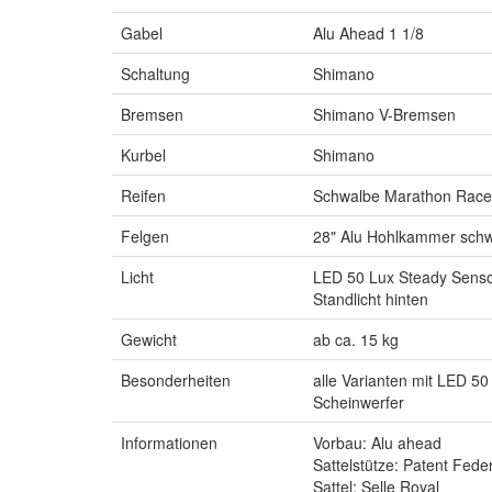
Gabel
Alu Ahead 1 1/8
Schaltung
Shimano
Bremsen
Shimano V-Bremsen
Kurbel
Shimano
Reifen
Schwalbe Marathon Racer
Felgen
28" Alu Hohlkammer sch
Licht
LED 50 Lux Steady Senso
Standlicht hinten
Gewicht
ab ca. 15 kg
Besonderheiten
alle Varianten mit LED 50
Scheinwerfer
Informationen
Vorbau: Alu ahead
Sattelstütze: Patent Feder
Sattel: Selle Royal