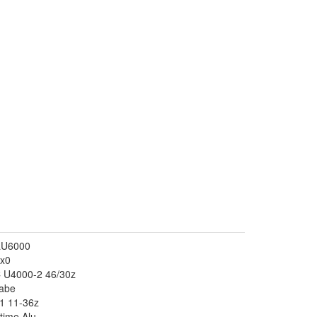
SLU6000
x0
 U4000-2 46/30z
abe
1 11-36z
time Alu