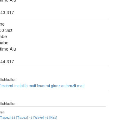
.43.317
ine
00 39z
abe
fnabe
time Alu
.44.317
ichkeiten
irschrot-metallic-matt
feuerrot glanz
anthrazit-matt
ichkeiten
men
[Trapez]
53 [Trapez]
46 [Wave]
46 [Kiss]