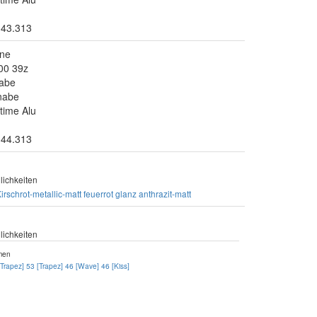
.43.313
ine
00 39z
abe
fnabe
time Alu
.44.313
ichkeiten
irschrot-metallic-matt
feuerrot glanz
anthrazit-matt
ichkeiten
men
[Trapez]
53 [Trapez]
46 [Wave]
46 [Kiss]