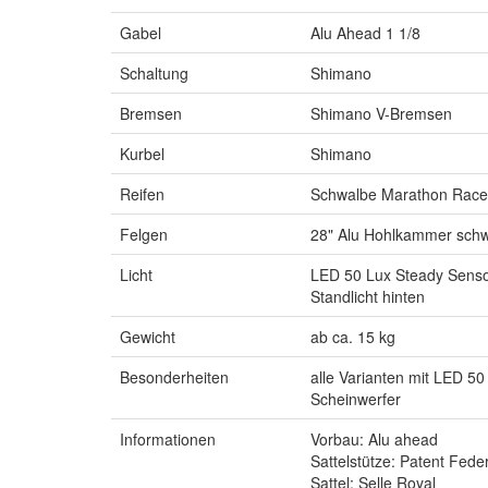
Gabel
Alu Ahead 1 1/8
Schaltung
Shimano
Bremsen
Shimano V-Bremsen
Kurbel
Shimano
Reifen
Schwalbe Marathon Racer
Felgen
28" Alu Hohlkammer sch
Licht
LED 50 Lux Steady Senso
Standlicht hinten
Gewicht
ab ca. 15 kg
Besonderheiten
alle Varianten mit LED 50
Scheinwerfer
Informationen
Vorbau: Alu ahead
Sattelstütze: Patent Feder
Sattel: Selle Royal