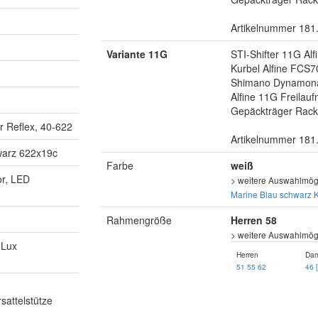
Artikelnummer 181
Variante 11G
STI-Shifter 11G Alf
Kurbel Alfine FCS7
Shimano Dynamon
Alfine 11G Freilau
Gepäckträger Rack
 Reflex, 40-622
Artikelnummer 181
warz 622x19c
Farbe
weiß
r, LED
> weitere Auswahlmögl
Marine Blau
schwarz
K
Rahmengröße
Herren 58
> weitere Auswahlmögl
 Lux
Herren
Da
51
55
62
46 
sattelstütze