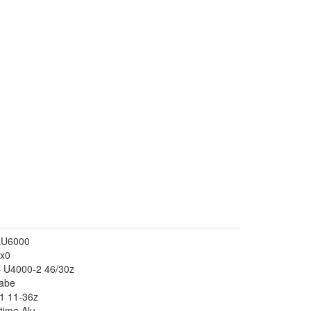
SLU6000
x0
 U4000-2 46/30z
abe
1 11-36z
time Alu