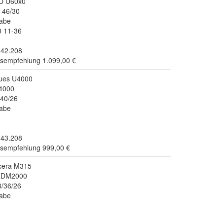
RD U60x0
 46/30
abe
0 11-36
.42.208
isempfehlung 1.099,00 €
Cues U4000
4000
40/26
abe
.43.208
isempfehlung 999,00 €
Acera M315
 RDM2000
/36/26
abe