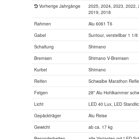
Vorherige Jahrgänge
2025, 2024, 2023, 2022, 
2019, 2018
Rahmen
Alu 6061 T6
Gabel
Suntour, verstellbar 1 1/8
Schaltung
Shimano
Bremsen
Shimano V-Bremsen
Kurbel
Shimano
Reifen
Schwalbe Marathon Refle
Felgen
28" Alu Hohlkammer sch
Licht
LED 40 Lux, LED Standlic
Gepäckträger
Alu Reise
Gewicht
ab ca. 17 kg
Besonderheiten
alle Varianten mit LED Sc