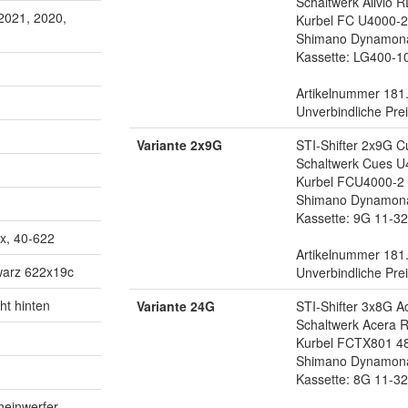
Schaltwerk Alivio 
2021, 2020,
Kurbel FC U4000-2
Shimano Dynamon
Kassette: LG400-1
Artikelnummer 181
Unverbindliche Pre
Variante 2x9G
STI-Shifter 2x9G 
Schaltwerk Cues U
Kurbel FCU4000-2 
Shimano Dynamon
Kassette: 9G 11-32
x, 40-622
Artikelnummer 181
warz 622x19c
Unverbindliche Pre
ht hinten
Variante 24G
STI-Shifter 3x8G 
Schaltwerk Acera
Kurbel FCTX801 48
Shimano Dynamon
Kassette: 8G 11-32
heinwerfer