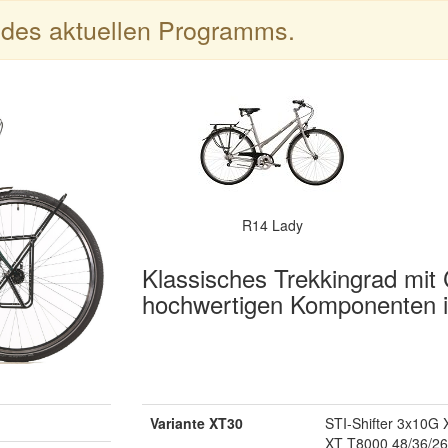
l des aktuellen Programms.
R14 Lady
Klassisches Trekkingrad mi
hochwertigen Komponenten 
Variante XT30
STI-Shifter 3x10G
XT T8000 48/36/2