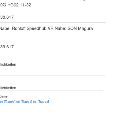
10G HG62 11-32
.38.617
 Nabe: Rohloff Speedhub VR Nabe: SON Magura
.39.617
ichkeiten
ichkeiten
Damen
50 [Trapez]
55 [Trapez]
58 [Trapez]