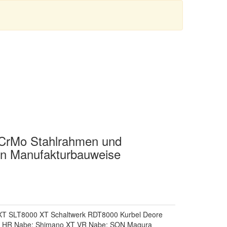
t CrMo Stahlrahmen und
in Manufakturbauweise
 XT SLT8000 XT Schaltwerk RDT8000 Kurbel Deore
6 HR Nabe: Shimano XT VR Nabe: SON Magura