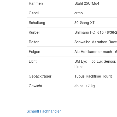
Rahmen
Stahl 25CrMo4
Gabel
crmo
Schaltung
30-Gang XT
Kurbel
Shimano FCT615 48/36/
Reifen
Schwalbe Marathon Racer
Felgen
Alu Hohlkammer mach1 6
Licht
BM Eyc-T 50 Lux Sensor, 
hinten
Gepäckträger
Tubus Racktime TourIt
Gewicht
ab ca. 17 kg
Schauff Fachhändler