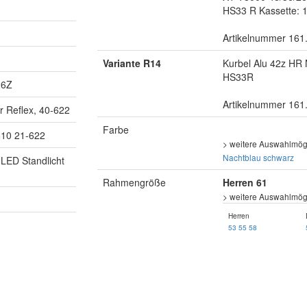
HS33 R Kassette: 
Artikelnummer 161
Variante R14
Kurbel Alu 42z HR
HS33R
26Z
Artikelnummer 161
 Reflex, 40-622
Farbe
10 21-622
> weitere Auswahlmögl
Nachtblau
schwarz
LED Standlicht
Rahmengröße
Herren 61
> weitere Auswahlmögl
Herren
53
55
58