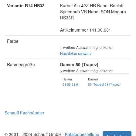
Variante R14 HS33
Kurbel Alu 42Z HR Nabe: Rohloff
Speedhub VR Nabe: SON Magura
HS33R
Artikelnummer 141.00.631
Farbe
> weitere Auswahlmöglichkeiten
Nachtblau
schwarz
Rahmengröße
Damen 50 [Trapez]
> weitere Auswahlmöglichkeiten
Herren
Damen
53
55
58
61
55 [Trapez]
58 [Trapez]
Schauff Fachhändler
© 2001 - 2024 Schauff GmbH ·
Katalogbestellung
·