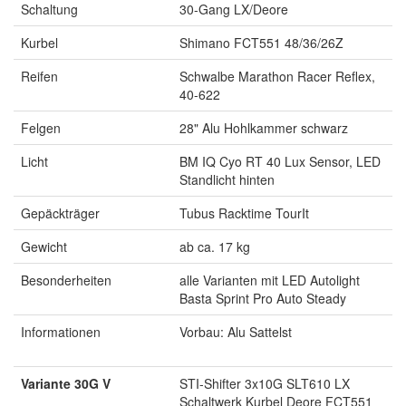
Schaltung
30-Gang LX/Deore
Kurbel
Shimano FCT551 48/36/26Z
Reifen
Schwalbe Marathon Racer Reflex,
40-622
Felgen
28" Alu Hohlkammer schwarz
Licht
BM IQ Cyo RT 40 Lux Sensor, LED
Standlicht hinten
Gepäckträger
Tubus Racktime TourIt
Gewicht
ab ca. 17 kg
Besonderheiten
alle Varianten mit LED Autolight
Basta Sprint Pro Auto Steady
Informationen
Vorbau: Alu Sattelst
Variante 30G V
STI-Shifter 3x10G SLT610 LX
Schaltwerk Kurbel Deore FCT551