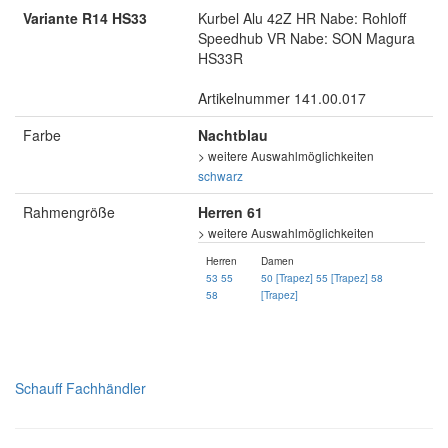
Variante R14 HS33
Kurbel Alu 42Z HR Nabe: Rohloff
Speedhub VR Nabe: SON Magura
HS33R
Artikelnummer 141.00.017
Farbe
Nachtblau
> weitere Auswahlmöglichkeiten
schwarz
Rahmengröße
Herren 61
> weitere Auswahlmöglichkeiten
Herren
Damen
53
55
50 [Trapez]
55 [Trapez]
58
58
[Trapez]
Schauff Fachhändler