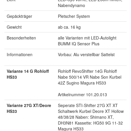
Nabendynamo
Gepäckträger
Pletscher System
Gewicht
ab ca. 16 kg
Besonderheiten
alle Varianten mit LED-Autolight
BUMM IQ Sensor Plus
Informationen
Vorbau: Alu verstellbar Sattelst
Variante 14 G Rohloff
Rohloff RevoShifter 14G Rohloff
HS33
Nabe 500/14 VR Nabe Son Kurbel
42Z Sugino Magura HS33
Artikelnummer 101.20.013
Variante 27G XT/Deore
Seperate STI-Shifter 27G XT XT
HS33
Schaltwerk Kurbel Deore XT Hollow
48/38/28 Naben: Shimano XT,
DH3N81 Kassette: HG50 9G 11-32
Magura HS33