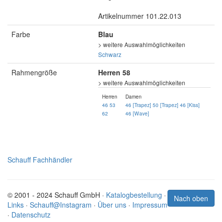
Artikelnummer 101.22.013
Farbe
Blau
> weitere Auswahlmöglichkeiten
Schwarz
Rahmengröße
Herren 58
> weitere Auswahlmöglichkeiten
Herren
Damen
46
53
46 [Trapez]
50 [Trapez]
46 [Kiss]
62
46 [Wave]
Schauff Fachhändler
© 2001 - 2024 Schauff GmbH ·
Katalogbestellung
·
Nach oben
Links
·
Schauff@Instagram
·
Über uns
·
Impressum
·
Datenschutz