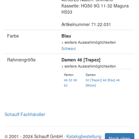
Kassette: HG50 9G 11-32 Magura
HS33
Artikelnummer 71.22.031
Farbe
Blau
> weitere Auswahlmöglichkeiten
Schwarz
Rahmengröße
Damen 46 [Trapez]
> weitere Auswahlmöglichkeiten
Herren
Damen
46
53
58
50 [Trapez]
46 [Kiss]
46
62
[Wave]
Schauff Fachhändler
© 2001 - 2024 Schauff GmbH ·
Katalogbestellung
·
Nach oben