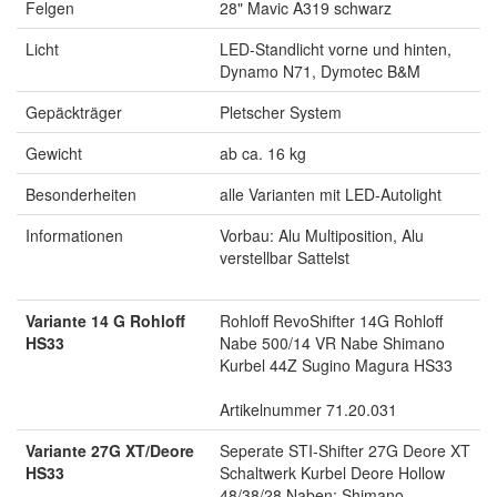
Felgen
28" Mavic A319 schwarz
Licht
LED-Standlicht vorne und hinten,
Dynamo N71, Dymotec B&M
Gepäckträger
Pletscher System
Gewicht
ab ca. 16 kg
Besonderheiten
alle Varianten mit LED-Autolight
Informationen
Vorbau: Alu Multiposition, Alu
verstellbar Sattelst
Variante 14 G Rohloff
Rohloff RevoShifter 14G Rohloff
HS33
Nabe 500/14 VR Nabe Shimano
Kurbel 44Z Sugino Magura HS33
Artikelnummer 71.20.031
Variante 27G XT/Deore
Seperate STI-Shifter 27G Deore XT
HS33
Schaltwerk Kurbel Deore Hollow
48/38/28 Naben: Shimano