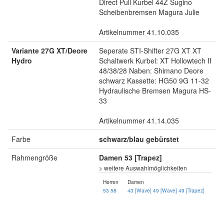
Direct Pull Kurbel 44Z Sugino
Scheibenbremsen Magura Julie
Artikelnummer 41.10.035
Variante 27G XT/Deore
Seperate STI-Shifter 27G XT XT
Hydro
Schaltwerk Kurbel: XT Hollowtech II
48/38/28 Naben: Shimano Deore
schwarz Kassette: HG50 9G 11-32
Hydraulische Bremsen Magura HS-
33
Artikelnummer 41.14.035
Farbe
schwarz/blau gebürstet
Rahmengröße
Damen 53 [Trapez]
> weitere Auswahlmöglichkeiten
Herren
Damen
53
58
43 [Wave]
49 [Wave]
49 [Trapez]