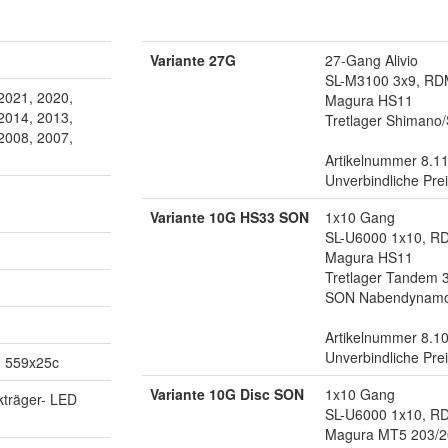
Variante 27G
27-Gang Alivio
SL-M3100 3x9, R
2021, 2020,
Magura HS11
2014, 2013,
Tretlager Shimano/
2008, 2007,
Artikelnummer 8.1
Unverbindliche Pre
Variante 10G HS33 SON
1x10 Gang
SL-U6000 1x10, R
Magura HS11
Tretlager Tandem 
SON Nabendynam
Artikelnummer 8.1
Unverbindliche Pre
 559x25c
Variante 10G Disc SON
1x10 Gang
träger- LED
SL-U6000 1x10, R
Magura MT5 203/