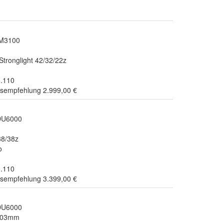
DM3100
Stronglight 42/32/22z
1.110
isempfehlung 2.999,00 €
DU6000
38/38z
o
0.110
isempfehlung 3.399,00 €
DU6000
203mm