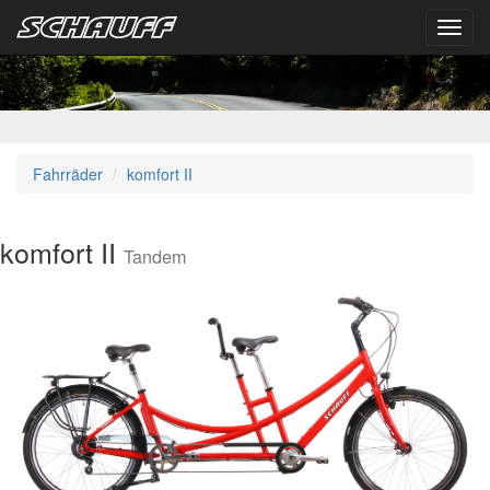
Toggl
navig
Fahrräder
komfort II
komfort II
Tandem