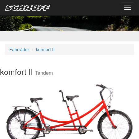
Toggl
navig
Fahrräder
komfort II
komfort II
Tandem