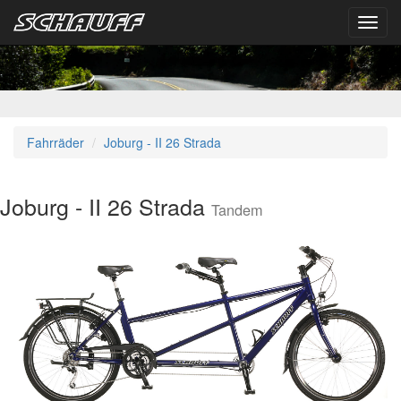
Toggl
navig
Fahrräder
Joburg - II 26 Strada
Joburg - II 26 Strada
Tandem