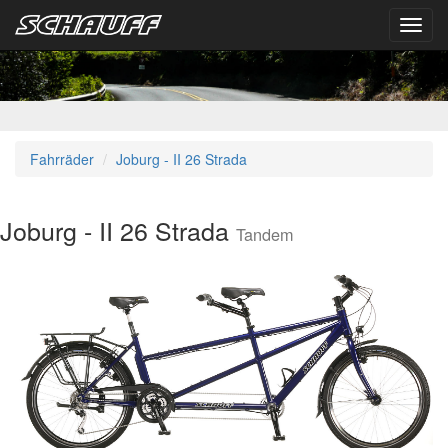
Toggl
navig
Fahrräder
Joburg - II 26 Strada
Joburg - II 26 Strada
Tandem