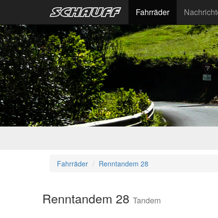
Fahrräder
Nachrich
Fahrräder
Renntandem 28
Renntandem 28
Tandem