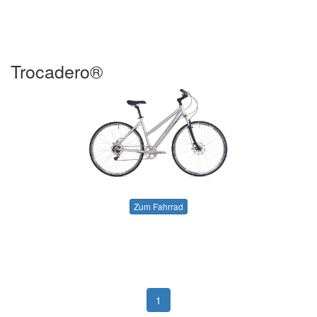
Trocadero®
Zum Fahrrad
1