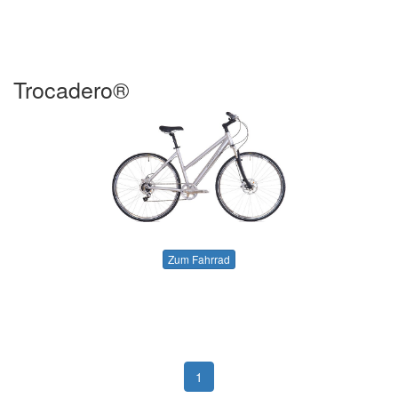
Trocadero®
Zum Fahrrad
1