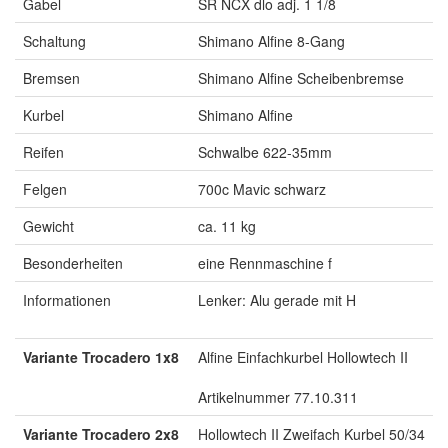
Gabel
SR NCX dlo adj. 1 1/8
Schaltung
Shimano Alfine 8-Gang
Bremsen
Shimano Alfine Scheibenbremse
Kurbel
Shimano Alfine
Reifen
Schwalbe 622-35mm
Felgen
700c Mavic schwarz
Gewicht
ca. 11 kg
Besonderheiten
eine Rennmaschine f
Informationen
Lenker: Alu gerade mit H
Variante Trocadero 1x8
Alfine Einfachkurbel Hollowtech II
Artikelnummer 77.10.311
Variante Trocadero 2x8
Hollowtech II Zweifach Kurbel 50/34