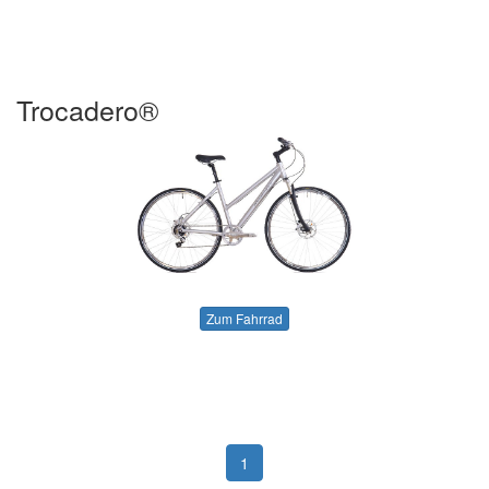
Trocadero®
Zum Fahrrad
1