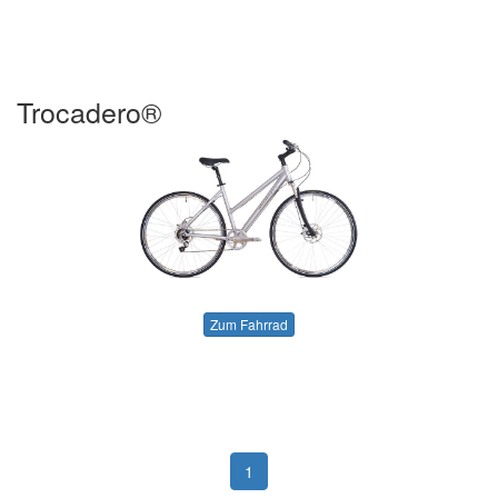
Trocadero®
Zum Fahrrad
1