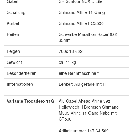
Gabel
SR Suntour NCX D Lite
Schaltung
Shimano Alfine 11-Gang
Kurbel
Shimano Alfine FCS500
Reifen
Schwalbe Marathon Racer 622-
35mm
Felgen
700c 13-622
Gewicht
ca. 11 kg
Besonderheiten
eine Rennmaschine f
Informationen
Lenker: Alu gerade mit H
Variante Trocadero 11G
Alu Gabel Ahead Alfine 39z
Hollowtech II Bremsen Shimano
M395 Alfine 11 Gang Nabe mit
CT500
Artikelnummer 147.64.509