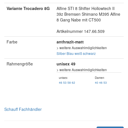
Variante Trocadero 8G
Alfine STI 8 Shifter Hollowtech II
39z Bremsen Shimano M395 Alfine
8 Gang Nabe mit CT500
Artikelnummer 147.66.509
Farbe
anthrazit-matt
> weitere Auswahlmöglichkeiten
Silber
Blau
weiß
schwarz
Rahmengröße
unisex 49
> weitere Auswahlmöglichkeiten
unisex
Damen
46
53
58
62
40
46
53
Schauff Fachhändler