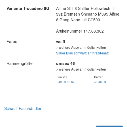
Variante Trocadero 8G
Alfine STI 8 Shifter Hollowtech II
39z Bremsen Shimano M395 Alfine
8 Gang Nabe mit CT500
Artikelnummer 147.66.302
Farbe
weiß
> weitere Auswahlmöglichkeiten
Silber
Blau
schwarz
anthrazit-matt
Rahmengröße
unisex 46
> weitere Auswahlmöglichkeiten
unisex
Damen
49
53
58
62
40
46
53
Schauff Fachhändler