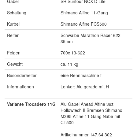
Gabel
SR Suntour NCX D Lite
Schaltung
Shimano Alfine 11-Gang
Kurbel
Shimano Alfine FCS500
Reifen
Schwalbe Marathon Racer 622-
35mm
Felgen
700c 13-622
Gewicht
ca. 11 kg
Besonderheiten
eine Rennmaschine f
Informationen
Lenker: Alu gerade mit H
Variante Trocadero 11G
Alu Gabel Ahead Alfine 39z
Hollowtech II Bremsen Shimano
M395 Alfine 11 Gang Nabe mit
CT500
Artikelnummer 147.64.302