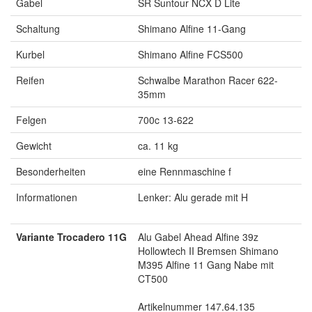
Gabel
SR Suntour NCX D Lite
Schaltung
Shimano Alfine 11-Gang
Kurbel
Shimano Alfine FCS500
Reifen
Schwalbe Marathon Racer 622-
35mm
Felgen
700c 13-622
Gewicht
ca. 11 kg
Besonderheiten
eine Rennmaschine f
Informationen
Lenker: Alu gerade mit H
Variante Trocadero 11G
Alu Gabel Ahead Alfine 39z
Hollowtech II Bremsen Shimano
M395 Alfine 11 Gang Nabe mit
CT500
Artikelnummer 147.64.135