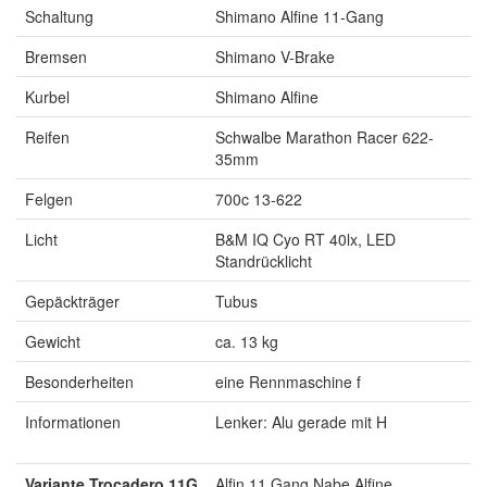
Schaltung
Shimano Alfine 11-Gang
Bremsen
Shimano V-Brake
Kurbel
Shimano Alfine
Reifen
Schwalbe Marathon Racer 622-
35mm
Felgen
700c 13-622
Licht
B&M IQ Cyo RT 40lx, LED
Standrücklicht
Gepäckträger
Tubus
Gewicht
ca. 13 kg
Besonderheiten
eine Rennmaschine f
Informationen
Lenker: Alu gerade mit H
Variante Trocadero 11G
Alfin 11 Gang Nabe Alfine