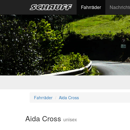
Fahrräder
Nachrich
Fahrräder
Aida Cross
Aida Cross
unisex