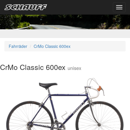
Toggl
navig
Fahrräder
CrMo Classic 600ex
CrMo Classic 600ex
unisex