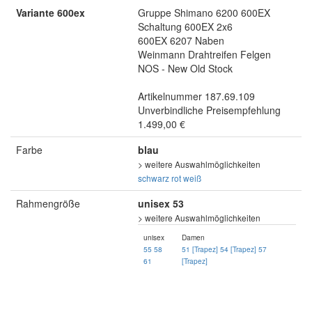
Variante 600ex
Gruppe Shimano 6200 600EX
Schaltung 600EX 2x6
600EX 6207 Naben
Weinmann Drahtreifen Felgen
NOS - New Old Stock
Artikelnummer 187.69.109
Unverbindliche Preisempfehlung
1.499,00 €
Farbe
blau
> weitere Auswahlmöglichkeiten
schwarz
rot
weiß
Rahmengröße
unisex 53
> weitere Auswahlmöglichkeiten
unisex
Damen
55
58
51 [Trapez]
54 [Trapez]
57
61
[Trapez]