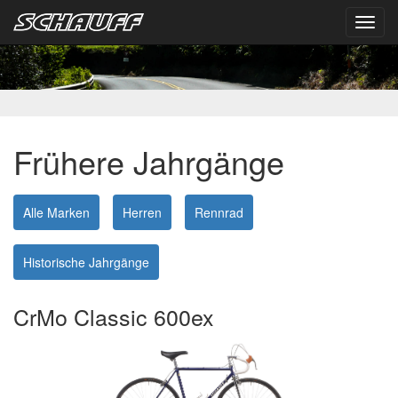
Toggl
navig
Frühere Jahrgänge
Alle Marken
Herren
Rennrad
Historische Jahrgänge
CrMo Classic 600ex