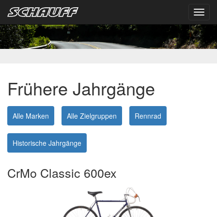
Toggl
navig
Frühere Jahrgänge
Alle Marken
Alle Zielgruppen
Rennrad
Historische Jahrgänge
CrMo Classic 600ex