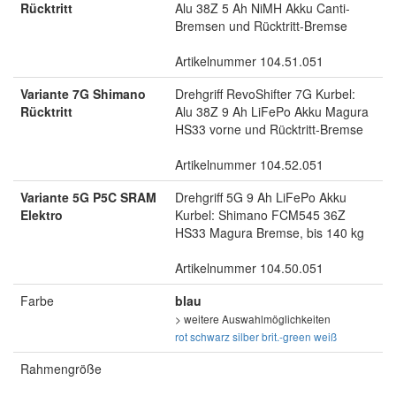
Rücktritt
Alu 38Z 5 Ah NiMH Akku Canti-
Bremsen und Rücktritt-Bremse
Artikelnummer 104.51.051
Variante 7G Shimano
Drehgriff RevoShifter 7G Kurbel:
Rücktritt
Alu 38Z 9 Ah LiFePo Akku Magura
HS33 vorne und Rücktritt-Bremse
Artikelnummer 104.52.051
Variante 5G P5C SRAM
Drehgriff 5G 9 Ah LiFePo Akku
Elektro
Kurbel: Shimano FCM545 36Z
HS33 Magura Bremse, bis 140 kg
Artikelnummer 104.50.051
Farbe
blau
> weitere Auswahlmöglichkeiten
rot
schwarz
silber
brit.-green
weiß
Rahmengröße