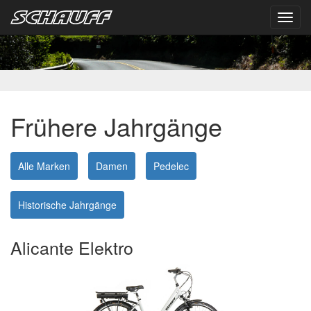
Toggl
navig
Frühere Jahrgänge
Alle Marken
Damen
Pedelec
Historische Jahrgänge
Alicante Elektro