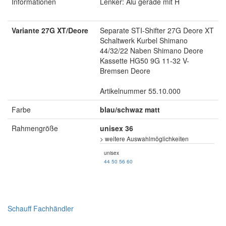
Informationen
Lenker: Alu gerade mit H
Variante 27G XT/Deore
Separate STI-Shifter 27G Deore XT
Schaltwerk Kurbel Shimano
44/32/22 Naben Shimano Deore
Kassette HG50 9G 11-32 V-
Bremsen Deore
Artikelnummer 55.10.000
Farbe
blau/schwaz matt
Rahmengröße
unisex 36
> weitere Auswahlmöglichkeiten
unisex
44
50
56
60
Schauff Fachhändler