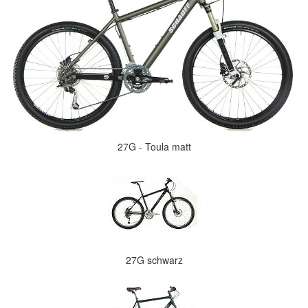
27G - Toula matt
27G schwarz