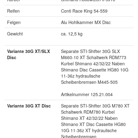
Reifen
Conti Race King 54-559
Felgen
Alu Hohlkammer MX Disc
Gewicht
ca. 12,5 kg
Variante 30G XT/SLX
Separate STI-Shifter 30G SLX
Disc
M660-10 XT Schaltwerk RDM773
Kurbel Shimano 42/32/22 Naben
Shimano Disc Cassette HG80 10G
11-36z hydraulische
Scheibenbremsen M445-505
Artikelnummer 125.21.004
Variante 30G XT Disc
Separate STI-Shifter 30G M780 XT
Schaltwerk RDM780 Kurbel
Shimano XT 42/32/22 Naben
Shimano XT Disc Cassette HG80
10G 11-36z XT hydraulische
Scheibenbremsen