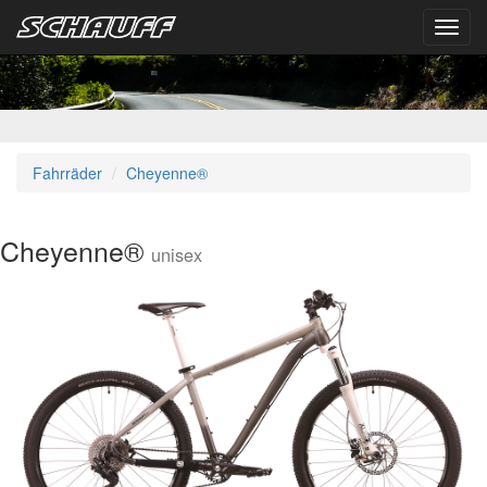
Toggl
navig
Fahrräder
Cheyenne®
Cheyenne®
unisex