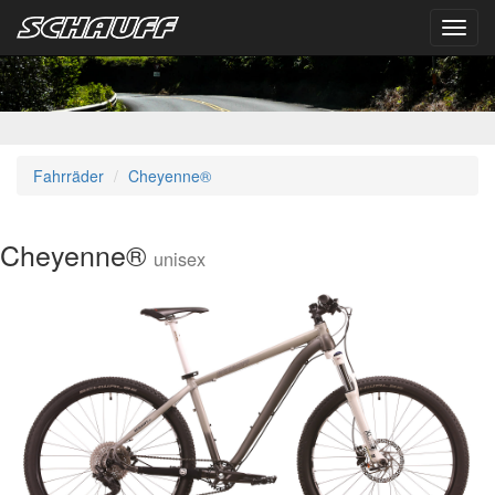
Toggl
navig
Fahrräder
Cheyenne®
Cheyenne®
unisex