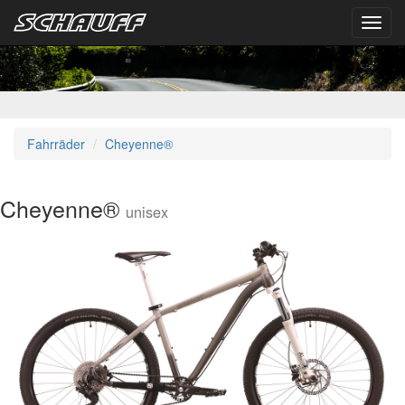
Toggl
navig
Fahrräder
Cheyenne®
Cheyenne®
unisex