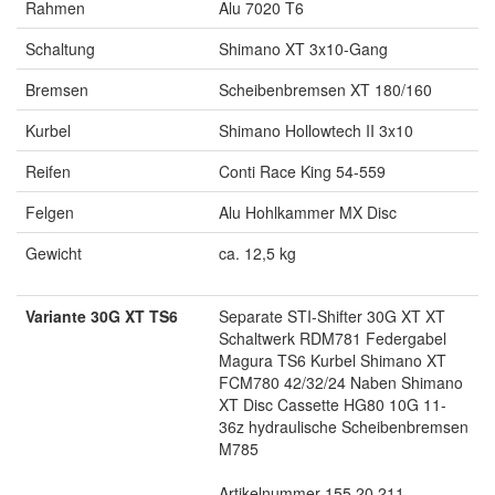
Rahmen
Alu 7020 T6
Schaltung
Shimano XT 3x10-Gang
Bremsen
Scheibenbremsen XT 180/160
Kurbel
Shimano Hollowtech II 3x10
Reifen
Conti Race King 54-559
Felgen
Alu Hohlkammer MX Disc
Gewicht
ca. 12,5 kg
Variante 30G XT TS6
Separate STI-Shifter 30G XT XT
Schaltwerk RDM781 Federgabel
Magura TS6 Kurbel Shimano XT
FCM780 42/32/24 Naben Shimano
XT Disc Cassette HG80 10G 11-
36z hydraulische Scheibenbremsen
M785
Artikelnummer 155.20.211