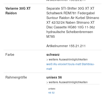
Variante 30G XT
Separate STI-Shifter 30G XT XT
Raidon
Schaltwerk RDM781 Federgabel
Suntour Raidon Air Kurbel Shimano
XT 42/32/24 Naben Shimano XT
Disc Cassette HG80 10G 11-36z
hydraulische Scheibenbremsen
M785
Artikelnummer 155.21.211
Farbe
schwarz
> weitere Auswahlmöglichkeiten
weiß
Alu eloxiert
toula-matt
Stahlblau-
matt
Rahmengröße
unisex 56
> weitere Auswahlmöglichkeiten
unisex
48
52