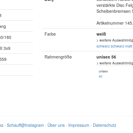
verstärkte Disc Fe
Scheibenbremsen
8
Artikelnummer 145
ang
Farbe
weiß
80/180
> weitere Auswahlmögl
schwarz
schwarz-matt
II 3x9
Rahmengröße
unisex 56
559
> weitere Auswahlmögl
unisex
60
ks
·
Schauff@Instagram
·
Über uns
·
Impressum
·
Datenschutz