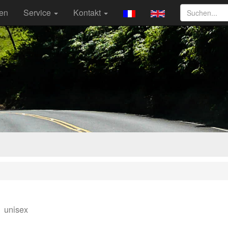
ten
Service
Kontakt
y
unisex