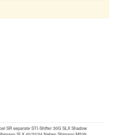
bel SR separate STI-Shifter 30G SLX Shadow
 Shimano SLX 40/32/24 Naben Shimano M529