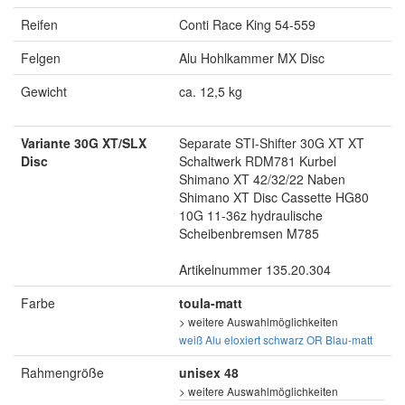
Reifen
Conti Race King 54-559
Felgen
Alu Hohlkammer MX Disc
Gewicht
ca. 12,5 kg
Variante 30G XT/SLX
Separate STI-Shifter 30G XT XT
Disc
Schaltwerk RDM781 Kurbel
Shimano XT 42/32/22 Naben
Shimano XT Disc Cassette HG80
10G 11-36z hydraulische
Scheibenbremsen M785
Artikelnummer 135.20.304
Farbe
toula-matt
> weitere Auswahlmöglichkeiten
weiß
Alu eloxiert
schwarz
OR Blau-matt
Rahmengröße
unisex 48
> weitere Auswahlmöglichkeiten