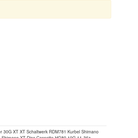
ter 30G XT XT Schaltwerk RDM781 Kurbel Shimano
 Shimano XT Disc Cassette HG80 10G 11-36z