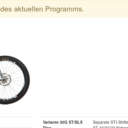
l des aktuellen Programms.
Variante 30G XT/SLX
Separate STI-Shif
Disc
XT 42/32/22 Naben